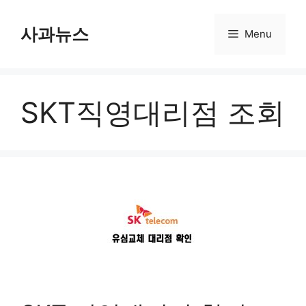
컨
사과뉴스
텐
Menu
츠
로
건
SKT직영대리점 조회
너
뛰
기