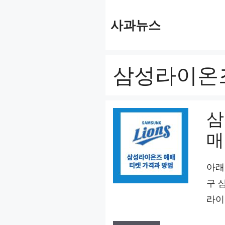
컨
사과뉴스
텐
츠
로
삼성라이온
건
너
뛰
삼
기
매
아래
구 
라이