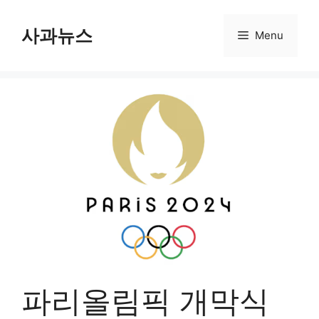
컨
사과뉴스
텐
Menu
츠
로
건
너
뛰
기
파리올림픽 개막식