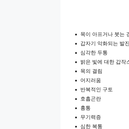
목이 아프거나 붓는 
갑자기 악화되는 발
심각한 두통
밝은 빛에 대한 갑작
목의 결림
어지러움
반복적인 구토
호흡곤란
흉통
무기력증
심한 복통